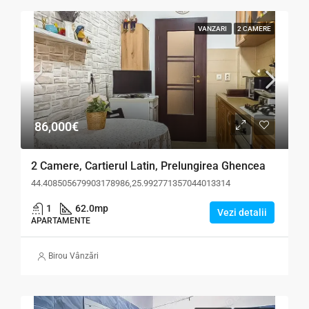
VANZARI
2 CAMERE
86,000€
2 Camere, Cartierul Latin, Prelungirea Ghencea
44.408505679903178986,25.992771357044013314
1
62.0
mp
Vezi detalii
APARTAMENTE
Birou Vânzări