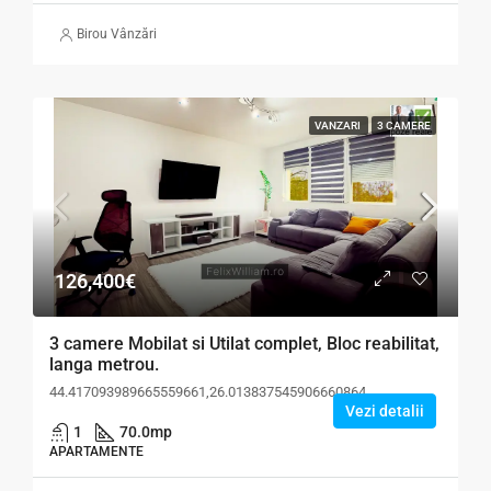
Birou Vânzări
VANZARI
3 CAMERE
126,400€
3 camere Mobilat si Utilat complet, Bloc reabilitat,
langa metrou.
44.417093989665559661,26.013837545906660864
Vezi detalii
1
70.0
mp
APARTAMENTE