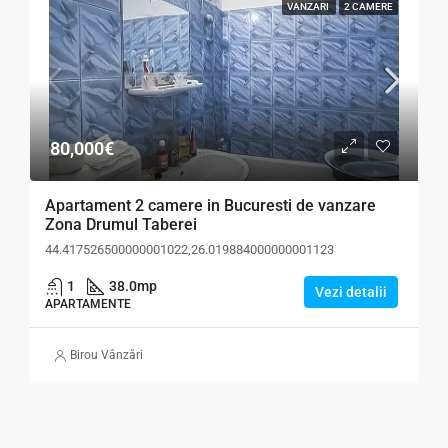
VANZARI
2 CAMERE
80,000€
Apartament 2 camere in Bucuresti de vanzare
Zona Drumul Taberei
44.417526500000001022,26.019884000000001123
1
38.0
mp
Vezi detalii
APARTAMENTE
Birou Vânzări