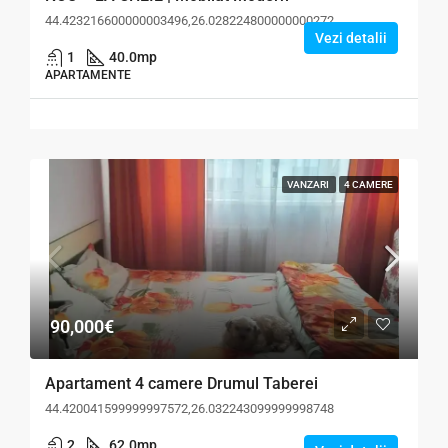
44.423216600000003496,26.028224800000000272
Vezi detalii
1
40.0
mp
APARTAMENTE
VANZARI
4 CAMERE
90,000€
Apartament 4 camere Drumul Taberei
44.420041599999997572,26.032243099999998748
2
62.0
mp