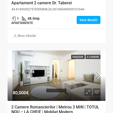
Apartament 2 camere Dr. Taberei
44.414355527570300808,26.031600449335101644
1
48.0
mp
Vezi detalii
APARTAMENTE
Birou Vânzări
VANZARI
2 CAMERE
80,000€
2 Camere Romancierilor | Metrou 3 MIN | TOTUL
NOU – LA CHEIE | Mobilat Modern