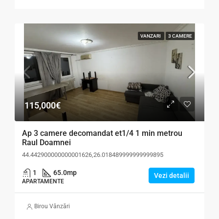
VANZARI
3 CAMERE
115,000€
Ap 3 camere decomandat et1/4 1 min metrou
Raul Doamnei
44.442900000000001626,26.018489999999999895
1
65.0
mp
Vezi detalii
APARTAMENTE
Birou Vânzări