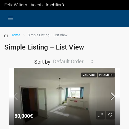
Felix William - Agenție Imobiliară
Home
Simple Listing – List View
Simple Listing – List View
Default Order
Sort by:
VANZARI
2 CAMERE
80,000€