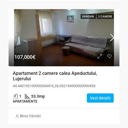
VANZARI
2 CAMERE
107,000€
Apartament 2 camere calea Apeductului,
Lujerului
44.440192100000004416,26.032194300000000453
1
53.0
mp
Vezi detalii
APARTAMENTE
Birou Vânzări