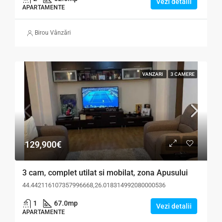
Vezi detalii
APARTAMENTE
Birou Vânzări
VANZARI
3 CAMERE
129,900€
3 cam, complet utilat si mobilat, zona Apusului
44.442116107357996668,26.018314992080000536
1
67.0
mp
Vezi detalii
APARTAMENTE