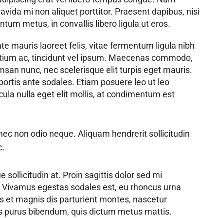
ida mi non aliquet porttitor. Praesent dapibus, nisi
tum metus, in convallis libero ligula ut eros.
te mauris laoreet felis, vitae fermentum ligula nibh
etium ac, tincidunt vel ipsum. Maecenas commodo,
msan nunc, nec scelerisque elit turpis eget mauris.
obortis ante sodales. Etiam posuere leo ut leo
icula nulla eget elit mollis, at condimentum est
onec non odio neque. Aliquam hendrerit sollicitudin
c.
sollicitudin at. Proin sagittis dolor sed mi
 Vivamus egestas sodales est, eu rhoncus urna
 et magnis dis parturient montes, nascetur
rtis purus bibendum, quis dictum metus mattis.