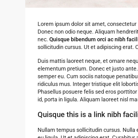
Lorem ipsum dolor sit amet, consectetur ad
Donec non odio neque. Aliquam hendrerit 
nec.
Quisque bibendum orci ac nibh facil
sollicitudin cursus. Ut et adipiscing erat.
Duis mattis laoreet neque, et ornare neque 
elementum pretium. Donec et justo ante.
semper eu. Cum sociis natoque penatibus
ridiculus mus. Integer tristique elit lobo
Phasellus posuere felis sed eros porttito
id, porta in ligula. Aliquam laoreet nisl m
Quisque this is a link nibh fac
Nullam tempus sollicitudin cursus. Nulla 
eu ligula. Ut et adipiscing erat. Curabitu