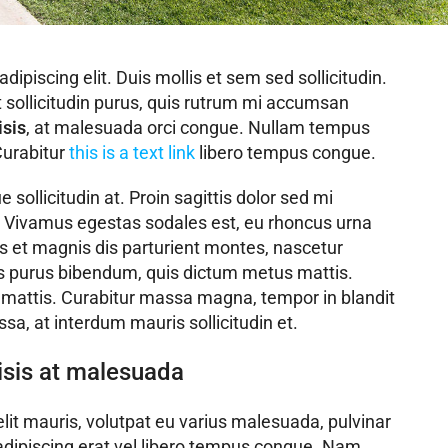
ipiscing elit. Duis mollis et sem sed sollicitudin.
sollicitudin purus, quis rutrum mi accumsan
isis
, at malesuada orci congue. Nullam tempus
 Curabitur
this is a text link
libero tempus congue.
sollicitudin at. Proin sagittis dolor sed mi
 Vivamus egestas sodales est, eu rhoncus urna
 et magnis dis parturient montes, nascetur
rtis purus bibendum, quis dictum metus mattis.
r mattis. Curabitur massa magna, tempor in blandit
assa, at interdum mauris sollicitudin et.
ilisis at malesuada
elit mauris, volutpat eu varius malesuada, pulvinar
r adipiscing erat vel libero tempus congue. Nam