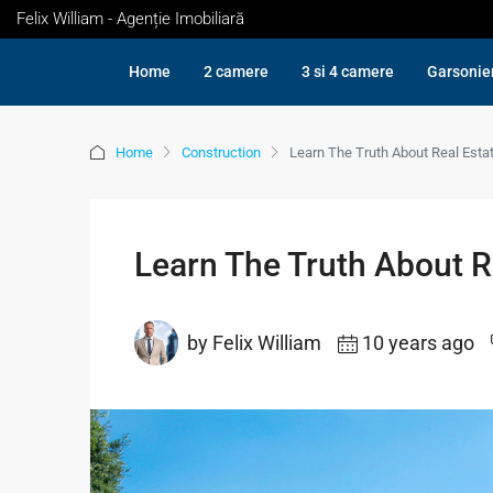
Felix William - Agenție Imobiliară
Home
2 camere
3 si 4 camere
Garsonie
Home
Construction
Learn The Truth About Real Estat
Learn The Truth About R
by Felix William
10 years ago