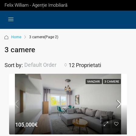
Felix William - Agenție Imobiliară
Home
3 camere
(Page 2)
3 camere
Default Order
Sort by:
12 Proprietati
VANZARI
3 CAMERE
105,000€