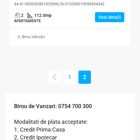
44.411853032851325906,26.015208510096954342
2
112.0
mp
Vezi detalii
APARTAMENTE
Birou Vânzări
1
2
Birou de Vanzari: 0754 700 300
Modalitati de plata acceptate:
1. Credit Prima Casa
2. Credit Ipotecar