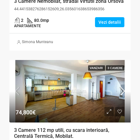
3 Camere Nemobilat, stradal Virtutii zona Orsova
44.441538276286152609,26.035601638653986356
2
80.0
mp
Vezi detalii
APARTAMENTE
Simona Munteanu
VANZARI
3 CAMERE
74,800€
3 Camere 112 mp utili, cu scara interioară,
Centrală Termică, Mobilat.