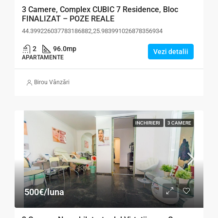
3 Camere, Complex CUBIC 7 Residence, Bloc
FINALIZAT – POZE REALE
44.399226037783186882,25.983991026878356934
2
96.0
mp
Vezi detalii
APARTAMENTE
Birou Vânzări
INCHIRIERI
3 CAMERE
500€/luna