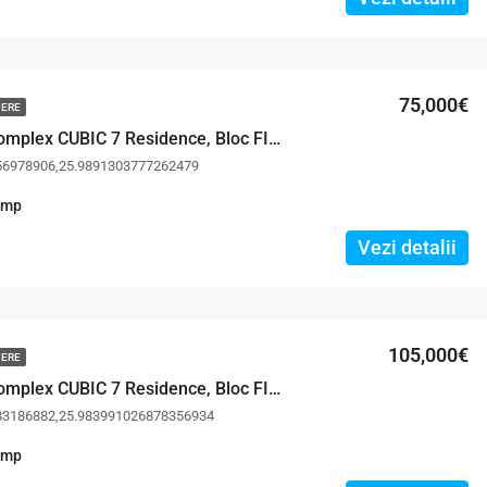
75,000€
MERE
2 Camere, Complex CUBIC 7 Residence, Bloc FINALIZAT – POZE REALE
56978906,25.9891303777262479
mp
Vezi detalii
105,000€
MERE
3 Camere, Complex CUBIC 7 Residence, Bloc FINALIZAT – POZE REALE
83186882,25.983991026878356934
mp