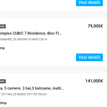
Vezi detalii
79,000€
MERE
2 Camere, Complex CUBIC 7 Residence, Bloc FINALIZAT – POZE REALE
85686492,25.985394157469272614
mp
Vezi detalii
141,000€
MERE
Vilă deosebita, 5 camere, 3 bai,3 balcoane, inaltime Parter + 2 Etaje
11077462,25.990031291142756231
.0
mp