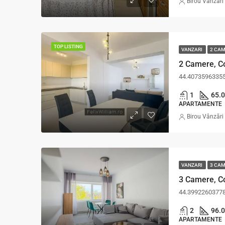
Birou Vânzări
TOP LISTING
VANZARI
2 CA
44.4073596335
1
65.0
APARTAMENTE
Birou Vânzări
VANZARI
3 CA
44.3992260377
2
96.0
APARTAMENTE