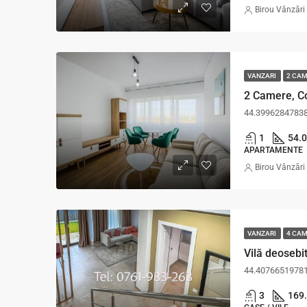
Birou Vânzări
VANZARI
2 CA
44.3996284783
1
54.0
APARTAMENTE
Birou Vânzări
VANZARI
4 CA
44.4076651978
3
169