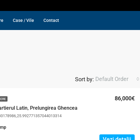
re
Case / Vile
Contact
Default Order
Sort by:
86,000€
MERE
rtierul Latin, Prelungirea Ghencea
03178986,25.992771357044013314
mp
Vezi detalii