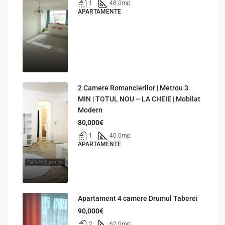
1
48.0
mp
APARTAMENTE
2 Camere Romancierilor | Metrou 3
MIN | TOTUL NOU – LA CHEIE | Mobilat
Modern
80,000€
1
40.0
mp
APARTAMENTE
Apartament 4 camere Drumul Taberei
90,000€
2
62.0
mp