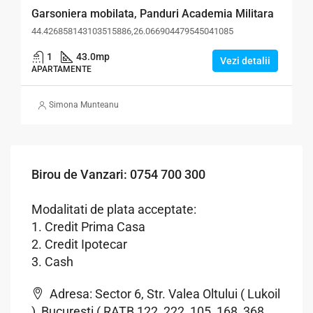
Garsoniera mobilata, Panduri Academia Militara
44.426858143103515886,26.066904479545041085
1
43.0
mp
Vezi detalii
APARTAMENTE
Simona Munteanu
Birou de Vanzari: 0754 700 300
Modalitati de plata acceptate:
1. Credit Prima Casa
2. Credit Ipotecar
3. Cash
Adresa: Sector 6, Str. Valea Oltului ( Lukoil
), Bucuresti ( RATB 122, 222, 105, 168, 368,