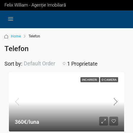
Felix William - Agenție Imobiliară
Home
Telefon
Telefon
Default Order
Sort by:
1 Proprietate
INCHIRIERI
O CAMERA
360€/luna