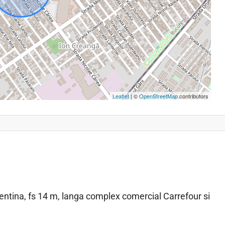
Leaflet
| ©
OpenStreetMap
contributors
ntina, fs 14 m, langa complex comercial Carrefour si