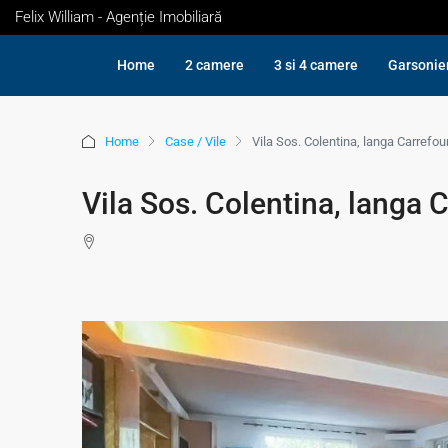
Felix William - Agenție Imobiliară
Home
2 camere
3 si 4 camere
Garsonie
Home
Case / Vile
Vila Sos. Colentina, langa Carrefou
Vila Sos. Colentina, langa 