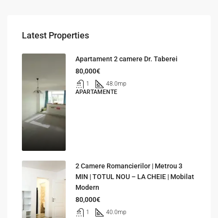
Latest Properties
Apartament 2 camere Dr. Taberei
80,000€
1
48.0
mp
APARTAMENTE
2 Camere Romancierilor | Metrou 3
MIN | TOTUL NOU – LA CHEIE | Mobilat
Modern
80,000€
1
40.0
mp