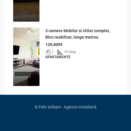
3 camere Mobilat si Utilat complet,
Bloc reabilitat, langa metrou.
126,400€
1
70.0
mp
APARTAMENTE
© Felix William - Agenție Imobiliară